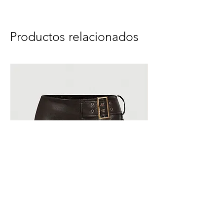
Productos relacionados
Falda Vice
Top Saint