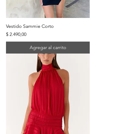
Vestido Sammie Corto
Precio
$ 2.490,00
Agregar al carrito