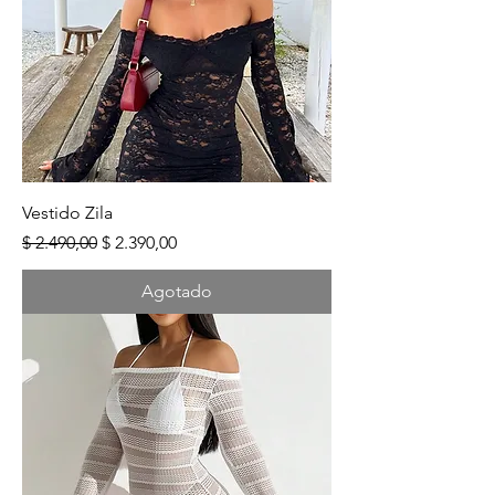
Vestido Zila
Precio
Precio de oferta
$ 2.490,00
$ 2.390,00
Agotado