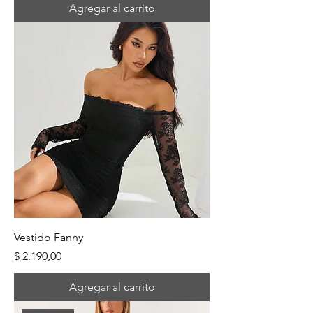
Agregar al carrito
Vestido Fanny
Precio
$ 2.190,00
Agregar al carrito