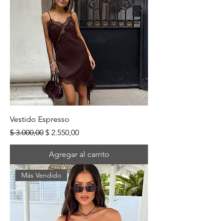
Vestido Espresso
Precio
Precio de oferta
$ 3.000,00
$ 2.550,00
Agregar al carrito
Más Vendido