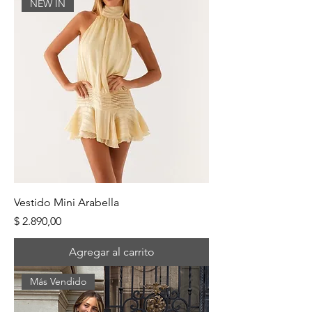
NEW IN
Vestido Mini Arabella
Precio
$ 2.890,00
Agregar al carrito
Más Vendido