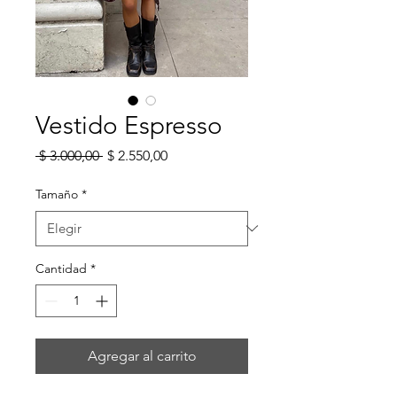
Vestido Espresso
Precio
Precio
 $ 3.000,00 
$ 2.550,00
de
oferta
Tamaño
*
Cantidad
*
Agregar al carrito