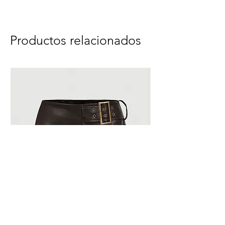
Productos relacionados
Falda Vice
Top Saint