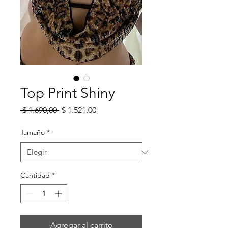
Top Print Shiny
Precio
Precio
 $ 1.690,00 
$ 1.521,00
de
oferta
Tamaño
*
Cantidad
*
Agregar al carrito