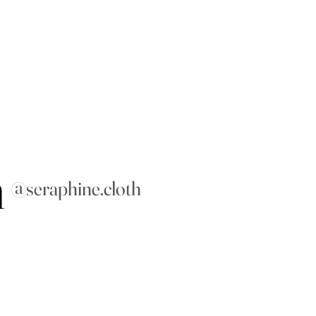
m
@seraphine.cloth