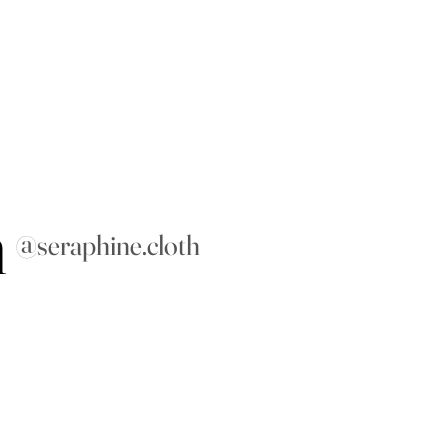
m
@seraphine.cloth