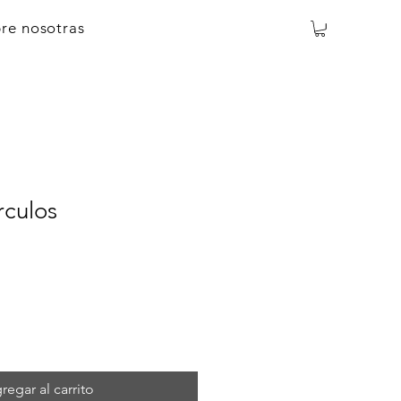
re nosotras
rculos
regar al carrito